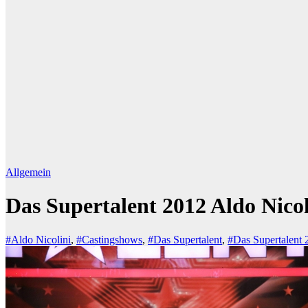
Allgemein
Das Supertalent 2012 Aldo Nicol
#Aldo Nicolini
,
#Castingshows
,
#Das Supertalent
,
#Das Supertalent 