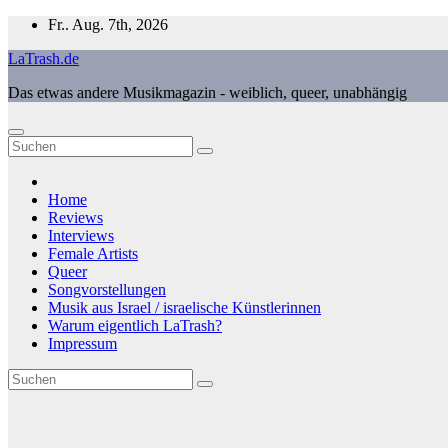
Zum
Fr.. Aug. 7th, 2026
Inhalt
LaTrash.de
springen
Das etwas andere Musikmagazin - weiblich, queer, unabhängig
Home
Reviews
Interviews
Female Artists
Queer
Songvorstellungen
Musik aus Israel / israelische Künstlerinnen
Warum eigentlich LaTrash?
Impressum