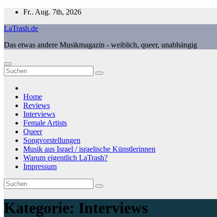
Zum
Fr.. Aug. 7th, 2026
Inhalt
LaTrash.de
springen
Das etwas andere Musikmagazin - weiblich, queer, unabhängig
Home
Reviews
Interviews
Female Artists
Queer
Songvorstellungen
Musik aus Israel / israelische Künstlerinnen
Warum eigentlich LaTrash?
Impressum
Kategorie:
Interviews