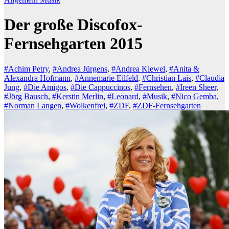
Der große Discofox-
Fernsehgarten 2015
#Achim Petry
,
#Andrea Jürgens
,
#Andrea Kiewel
,
#Anita &
Alexandra Hofmann
,
#Annemarie Eilfeld
,
#Christian Lais
,
#Claudia
Jung
,
#Die Amigos
,
#Die Cappuccinos
,
#Fernsehen
,
#Ireen Sheer
,
#Jörg Bausch
,
#Kerstin Merlin
,
#Leonard
,
#Musik
,
#Nico Gemba
,
#Norman Langen
,
#Wolkenfrei
,
#ZDF
,
#ZDF-Fernsehgarten