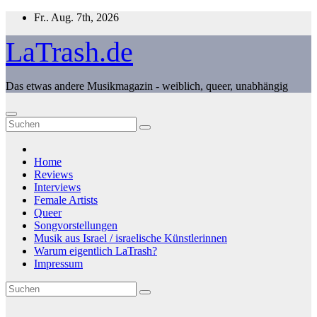
Zum
Fr.. Aug. 7th, 2026
Inhalt
springen
LaTrash.de
Das etwas andere Musikmagazin - weiblich, queer, unabhängig
Home
Reviews
Interviews
Female Artists
Queer
Songvorstellungen
Musik aus Israel / israelische Künstlerinnen
Warum eigentlich LaTrash?
Impressum