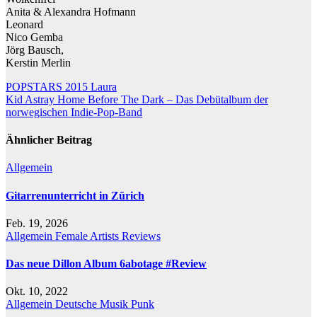
Anita & Alexandra Hofmann
Leonard
Nico Gemba
Jörg Bausch,
Kerstin Merlin
Beitragsnavigation
POPSTARS 2015 Laura
Kid Astray Home Before The Dark – Das Debütalbum der
norwegischen Indie-Pop-Band
Ähnlicher Beitrag
Allgemein
Gitarrenunterricht in Zürich
Feb. 19, 2026
Allgemein
Female Artists
Reviews
Das neue Dillon Album 6abotage #Review
Okt. 10, 2022
Allgemein
Deutsche Musik
Punk