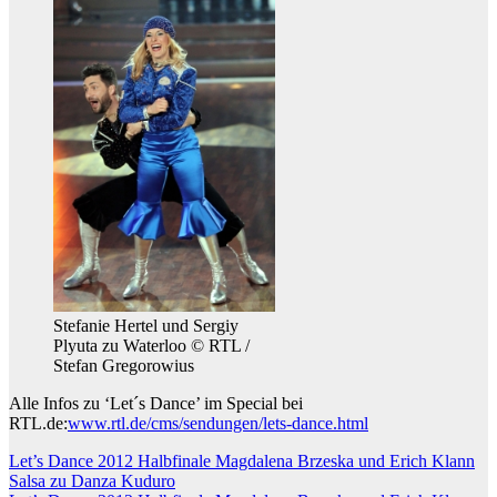
Stefanie Hertel und Sergiy
Plyuta zu Waterloo © RTL /
Stefan Gregorowius
Alle Infos zu ‘Let´s Dance’ im Special bei
RTL.de:
www.rtl.de/cms/sendungen/lets-dance.html
Beitragsnavigation
Let’s Dance 2012 Halbfinale Magdalena Brzeska und Erich Klann
Salsa zu Danza Kuduro