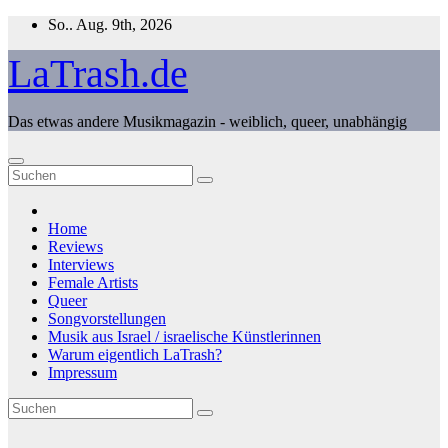
Zum
So.. Aug. 9th, 2026
Inhalt
springen
LaTrash.de
Das etwas andere Musikmagazin - weiblich, queer, unabhängig
Home
Reviews
Interviews
Female Artists
Queer
Songvorstellungen
Musik aus Israel / israelische Künstlerinnen
Warum eigentlich LaTrash?
Impressum