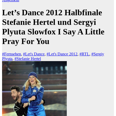
Let’s Dance 2012 Halbfinale
Stefanie Hertel und Sergyi
Plyuta Slowfox I Say A Little
Pray For You
#Fernsehen
,
#Let's Dance
,
#Let's Dance 2012
,
#RTL
,
#Sergiy
Plyuta
,
#Stefanie Hertel