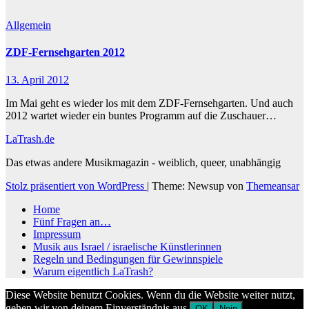
Allgemein
ZDF-Fernsehgarten 2012
13. April 2012
Im Mai geht es wieder los mit dem ZDF-Fernsehgarten. Und auch
2012 wartet wieder ein buntes Programm auf die Zuschauer…
LaTrash.de
Das etwas andere Musikmagazin - weiblich, queer, unabhängig
Stolz präsentiert von WordPress
|
Theme: Newsup von
Themeansar
Home
Fünf Fragen an…
Impressum
Musik aus Israel / israelische Künstlerinnen
Regeln und Bedingungen für Gewinnspiele
Warum eigentlich LaTrash?
Diese Website benutzt Cookies. Wenn du die Website weiter nutzt,
gehen wir von deinem Einverständnis aus.
OK
Nein