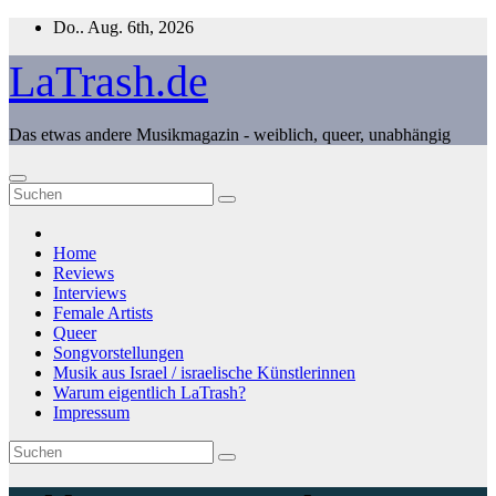
Zum
Do.. Aug. 6th, 2026
Inhalt
springen
LaTrash.de
Das etwas andere Musikmagazin - weiblich, queer, unabhängig
Home
Reviews
Interviews
Female Artists
Queer
Songvorstellungen
Musik aus Israel / israelische Künstlerinnen
Warum eigentlich LaTrash?
Impressum