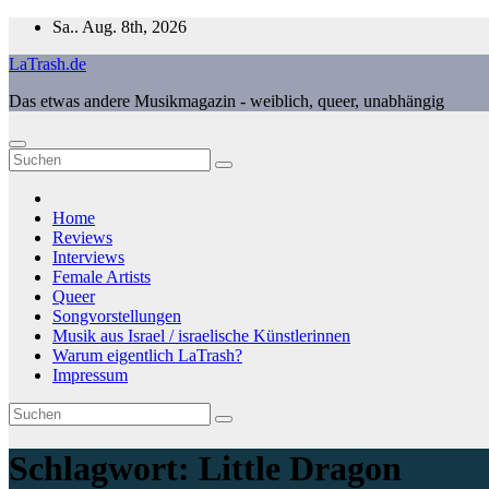
Zum
Sa.. Aug. 8th, 2026
Inhalt
LaTrash.de
springen
Das etwas andere Musikmagazin - weiblich, queer, unabhängig
Home
Reviews
Interviews
Female Artists
Queer
Songvorstellungen
Musik aus Israel / israelische Künstlerinnen
Warum eigentlich LaTrash?
Impressum
Schlagwort:
Little Dragon