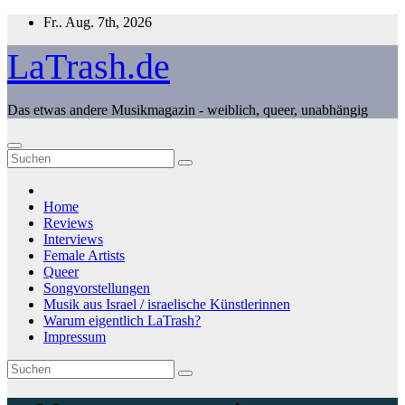
Zum
Fr.. Aug. 7th, 2026
Inhalt
springen
LaTrash.de
Das etwas andere Musikmagazin - weiblich, queer, unabhängig
Home
Reviews
Interviews
Female Artists
Queer
Songvorstellungen
Musik aus Israel / israelische Künstlerinnen
Warum eigentlich LaTrash?
Impressum