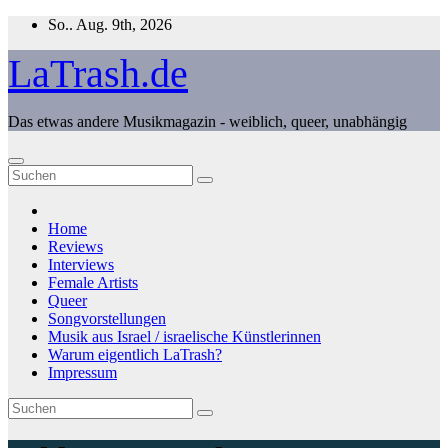
Zum
So.. Aug. 9th, 2026
Inhalt
springen
LaTrash.de
Das etwas andere Musikmagazin - weiblich, queer, unabhängig
Home
Reviews
Interviews
Female Artists
Queer
Songvorstellungen
Musik aus Israel / israelische Künstlerinnen
Warum eigentlich LaTrash?
Impressum