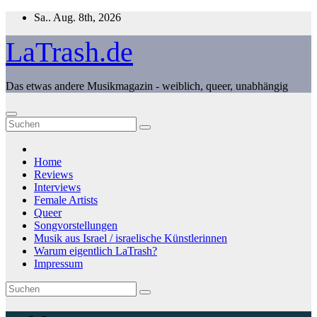
Zum
Sa.. Aug. 8th, 2026
Inhalt
springen
LaTrash.de
Das etwas andere Musikmagazin - weiblich, queer, unabhängig
Home
Reviews
Interviews
Female Artists
Queer
Songvorstellungen
Musik aus Israel / israelische Künstlerinnen
Warum eigentlich LaTrash?
Impressum