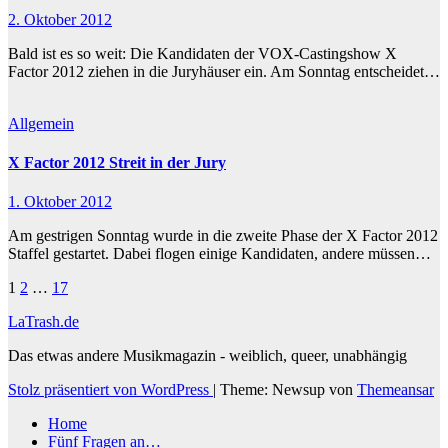
2. Oktober 2012
Bald ist es so weit: Die Kandidaten der VOX-Castingshow X
Factor 2012 ziehen in die Juryhäuser ein. Am Sonntag entscheidet…
Allgemein
X Factor 2012 Streit in der Jury
1. Oktober 2012
Am gestrigen Sonntag wurde in die zweite Phase der X Factor 2012
Staffel gestartet. Dabei flogen einige Kandidaten, andere müssen…
Seitennummerierung
1
2
…
17
der
LaTrash.de
Beiträge
Das etwas andere Musikmagazin - weiblich, queer, unabhängig
Stolz präsentiert von WordPress
|
Theme: Newsup von
Themeansar
Home
Fünf Fragen an…