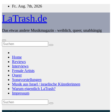
Zum
Fr.. Aug. 7th, 2026
Inhalt
springen
LaTrash.de
Das etwas andere Musikmagazin - weiblich, queer, unabhängig
Home
Reviews
Interviews
Female Artists
Queer
Songvorstellungen
Musik aus Israel / israelische Künstlerinnen
Warum eigentlich LaTrash?
Impressum