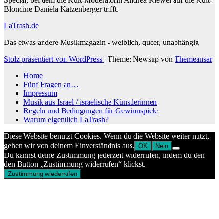
Special, bei dem die Kult-Moderatorin Andrea Kiewel auf die Kult-
Blondine Daniela Katzenberger trifft.
LaTrash.de
Das etwas andere Musikmagazin - weiblich, queer, unabhängig
Stolz präsentiert von WordPress
|
Theme: Newsup von
Themeansar
Home
Fünf Fragen an…
Impressum
Musik aus Israel / israelische Künstlerinnen
Regeln und Bedingungen für Gewinnspiele
Warum eigentlich LaTrash?
Diese Website benutzt Cookies. Wenn du die Website weiter nutzt,
gehen wir von deinem Einverständnis aus.
OK
Nein
Du kannst deine Zustimmung jederzeit widerrufen, indem du den
den Button „Zustimmung widerrufen“ klickst.
Zustimmung wiederrufen