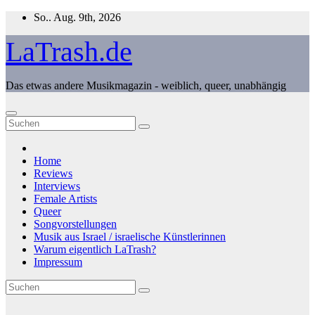
Zum
So.. Aug. 9th, 2026
Inhalt
springen
LaTrash.de
Das etwas andere Musikmagazin - weiblich, queer, unabhängig
Home
Reviews
Interviews
Female Artists
Queer
Songvorstellungen
Musik aus Israel / israelische Künstlerinnen
Warum eigentlich LaTrash?
Impressum