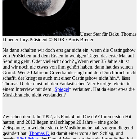
Unser Star für Baku Thomas
D neuer Jury-Präsident © NDR / Boris Breuer
Na dann schalten wir doch erst gar nicht ein, wenn die Castingshow
von ProSieben und dem Ersten in wenigen Tagen das erste Mal auf
Sendung geht. Oder vielleicht doch? „Wenn einer 35 Jahre alt ist
und wir noch nie etwas von ihm gehört haben, dann hat das seinen
Grund. Wer 20 Jahre in Coverbands singt und den Durchbruch nicht
schafft, der kriegt es auch mit einer Castingshow nicht hin.“, lässt
Thomas D, der einst mit den Fantastischen Vier Erfolge feierte, in
einem Interview mit dem „
Spiegel
“ verlauten. Hat da einer etwa die
Musikbranche nicht verstanden?
Zwischen dem Jahr 1992, als Fanta4 mit Die da!? Ihren ersten Hit
hatten, und 2012 liegen mal schlappe 20 Jahre – eine große
Zeitspanne, in welcher sich die Musikbranche nahezu grundlegend
geändert hat.
Thomas D
ist damit einer vom alten Schlag, und
bereits
Bär Läsker
, der Fanta4-Manager, zeigte als Jurymitglied bei