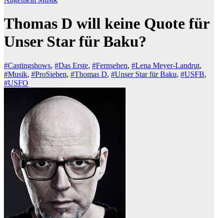
Thomas D will keine Quote für
Unser Star für Baku?
#Castingshows
,
#Das Erste
,
#Fernsehen
,
#Lena Meyer-Landrut
,
#Musik
,
#ProSieben
,
#Thomas D
,
#Unser Star für Baku
,
#USFB
,
#USFO