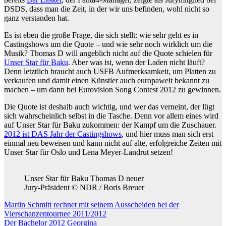
DSDS, dass man die Zeit, in der wir uns befinden, wohl nicht so
ganz verstanden hat.
Es ist eben die große Frage, die sich stellt: wie sehr geht es in
Castingshows um die Quote – und wie sehr noch wirklich um die
Musik? Thomas D will angeblich nicht auf die Quote schielen für
Unser Star für Baku
. Aber was ist, wenn der Laden nicht läuft?
Denn letztlich braucht auch USFB Aufmerksamkeit, um Platten zu
verkaufen und damit einen Künstler auch europaweit bekannt zu
machen – um dann bei Eurovision Song Contest 2012 zu gewinnen.
Die Quote ist deshalb auch wichtig, und wer das verneint, der lügt
sich wahrscheinlich selbst in die Tasche. Denn vor allem eines wird
auf Unser Star für Baku zukommen: der Kampf um die Zuschauer.
2012 ist DAS Jahr der Castingshows
, und hier muss man sich erst
einmal neu beweisen und kann nicht auf alte, erfolgreiche Zeiten mit
Unser Star für Oslo und Lena Meyer-Landrut setzen!
Unser Star für Baku Thomas D neuer
Jury-Präsident © NDR / Boris Breuer
Beitragsnavigation
Martin Schmitt rechnet mit seinem Ausscheiden bei der
Vierschanzentournee 2011/2012
Der Bachelor 2012 Georgina