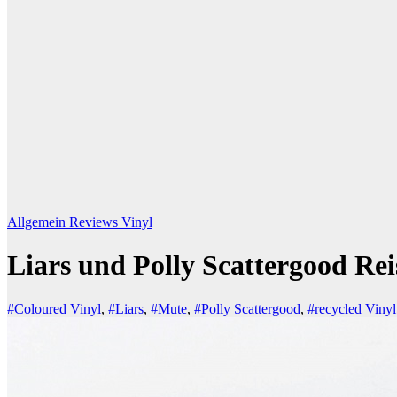
Allgemein
Reviews
Vinyl
Liars und Polly Scattergood Rei
#Coloured Vinyl
,
#Liars
,
#Mute
,
#Polly Scattergood
,
#recycled Vinyl