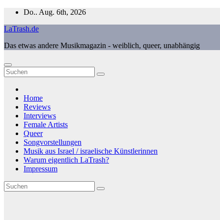
Zum
Do.. Aug. 6th, 2026
Inhalt
LaTrash.de
springen
Das etwas andere Musikmagazin - weiblich, queer, unabhängig
Home
Reviews
Interviews
Female Artists
Queer
Songvorstellungen
Musik aus Israel / israelische Künstlerinnen
Warum eigentlich LaTrash?
Impressum