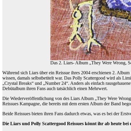
Das 2. Liars- Album „They Were Wrong, So 
Während sich Liars über ein Reissue ihres 2004 erschienen 2. Albu
wissen, damals selbstbetitelt war. Das Polly Scattergood wird als Lim
„Crystal Breaks“ und „Number 24“. Anders als einfach rausgehauene
Debütalbum ihren Fans auch tatsächlich einen Mehrwert.
Die Wiederveröffentlichung von des Liars Album „They Were Wrong, S
Reissues Kampagne, die bereits mit dem ersten Album der Band begon
Beide Reissues bieten ihren Fans dadurch etwas, was es bei der Erstv
Die Liars und Polly Scattergood Reissues könnt ihr ab heute bei 