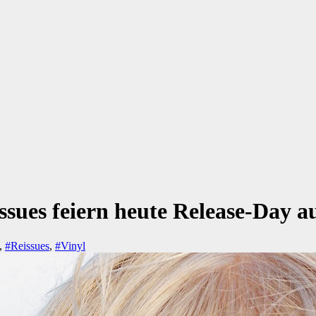
ssues feiern heute Release-Day a
,
#Reissues
,
#Vinyl