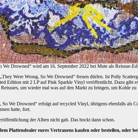
We Drowned“ wird am 16. September 2022 bei Mute als Reissue-Editio
m „They Were Wrong, So We Drowned“ freuen dürfen. Ist Polly Scatter
ited Edition mit 2 LP auf Pink Sparkle Vinyl veröffentlicht. Dazu gibt
 Reissues, um wieder mal was auf den Markt zu bringen, um Kohle zu m
o We Drowned“ erfolgt auf recycled Vinyl, übrigens ebenfalls als Co
nen hatte, fort.
eröffentlichung der Alben nicht gab. Das bockt dann schon.
dem Plattendealer eures Vertrauens kaufen oder bestellen, oder be