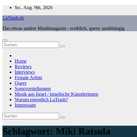
Zum
So.. Aug. 9th, 2026
Inhalt
LaTrash.de
springen
Das etwas andere Musikmagazin - weiblich, queer, unabhängig
Home
Reviews
Interviews
Female Artists
Queer
Songvorstellungen
Musik aus Israel / israelische Künstlerinnen
Warum eigentlich LaTrash?
Impressum
Schlagwort:
Miki Ratsula