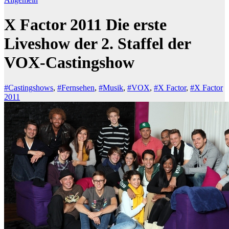
X Factor 2011 Die erste
Liveshow der 2. Staffel der
VOX-Castingshow
#Castingshows
,
#Fernsehen
,
#Musik
,
#VOX
,
#X Factor
,
#X Factor
2011