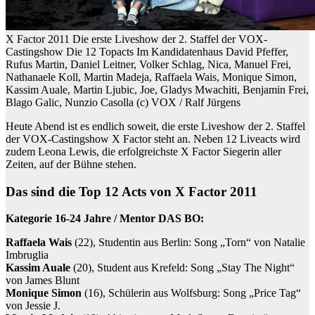
X Factor 2011 Die erste Liveshow der 2. Staffel der VOX-
Castingshow Die 12 Topacts Im Kandidatenhaus David Pfeffer,
Rufus Martin, Daniel Leitner, Volker Schlag, Nica, Manuel Frei,
Nathanaele Koll, Martin Madeja, Raffaela Wais, Monique Simon,
Kassim Auale, Martin Ljubic, Joe, Gladys Mwachiti, Benjamin Frei,
Blago Galic, Nunzio Casolla (c) VOX / Ralf Jürgens
Heute Abend ist es endlich soweit, die erste Liveshow der 2. Staffel
der VOX-Castingshow X Factor steht an. Neben 12 Liveacts wird
zudem Leona Lewis, die erfolgreichste X Factor Siegerin aller
Zeiten, auf der Bühne stehen.
Das sind die Top 12 Acts von X Factor 2011
Kategorie 16-24 Jahre / Mentor DAS BO:
Raffaela Wais
(22), Studentin aus Berlin: Song „Torn“ von Natalie
Imbruglia
Kassim Auale
(20), Student aus Krefeld: Song „Stay The Night“
von James Blunt
Monique Simon
(16), Schülerin aus Wolfsburg: Song „Price Tag“
von Jessie J.