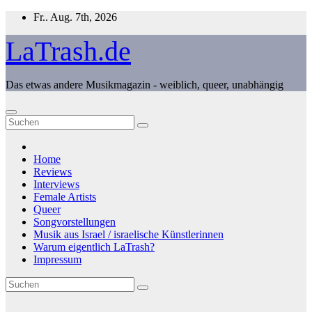
Zum
Fr.. Aug. 7th, 2026
Inhalt
springen
LaTrash.de
Das etwas andere Musikmagazin - weiblich, queer, unabhängig
Home
Reviews
Interviews
Female Artists
Queer
Songvorstellungen
Musik aus Israel / israelische Künstlerinnen
Warum eigentlich LaTrash?
Impressum