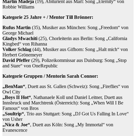
Martin Madeja
(19), Abiturient aus Marl: Song „Eternity“ von
Robbie Williams
Kategorie 25 Jahre + / Mentor Till Brönner:
Rufus Martin
(35), Musiker aus München: Song „Freedom“ von
George Michael
Gladys Mwachiti
(25), Chorleiterin aus Berlin: Song „California
Kingbed“ von Rihanna
Volker Schlag
(44), Musiker aus Gifhorn: Song „Halt mich“ von
Herbert Grönemeyer
David Pfeffer
(29), Polizeikommissar aus Duisburg: Song „Stop
and Stare“ von OneRepublic
Kategorie Gruppen / Mentorin Sarah Connor:
„BenMan“
, Duett aus St. Gallen (Schweiz): Song „Fireflies“ von
Owl City
„Boys II Hot“
, Nathanaele Koll und Daniel Leitner, Duett aus
Innsbruck und Marchtrenk (Österreich): Song „When Will I Be
Famous“ von Bros
„Soultrip“
, Trio aus Stuttgart: Song „DJ Got Us Falling In Love“
von Usher
„Nica & Joe“
, Duett aus Köln: Song „My Immortal“ von
Evanescence