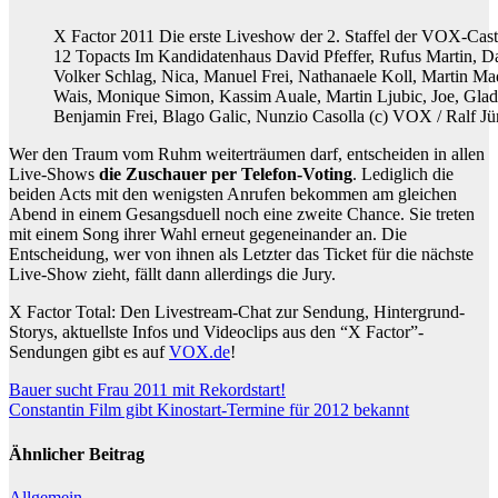
X Factor 2011 Die erste Liveshow der 2. Staffel der VOX-Cas
12 Topacts Im Kandidatenhaus David Pfeffer, Rufus Martin, Da
Volker Schlag, Nica, Manuel Frei, Nathanaele Koll, Martin Mad
Wais, Monique Simon, Kassim Auale, Martin Ljubic, Joe, Gla
Benjamin Frei, Blago Galic, Nunzio Casolla (c) VOX / Ralf Jü
Wer den Traum vom Ruhm weiterträumen darf, entscheiden in allen
Live-Shows
die Zuschauer per Telefon-Voting
. Lediglich die
beiden Acts mit den wenigsten Anrufen bekommen am gleichen
Abend in einem Gesangsduell noch eine zweite Chance. Sie treten
mit einem Song ihrer Wahl erneut gegeneinander an. Die
Entscheidung, wer von ihnen als Letzter das Ticket für die nächste
Live-Show zieht, fällt dann allerdings die Jury.
X Factor Total: Den Livestream-Chat zur Sendung, Hintergrund-
Storys, aktuellste Infos und Videoclips aus den “X Factor”-
Sendungen gibt es auf
VOX.de
!
Beitragsnavigation
Bauer sucht Frau 2011 mit Rekordstart!
Constantin Film gibt Kinostart-Termine für 2012 bekannt
Ähnlicher Beitrag
Allgemein