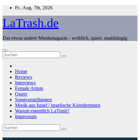
Zum
Fr.. Aug. 7th, 2026
Inhalt
springen
LaTrash.de
Das etwas andere Musikmagazin - weiblich, queer, unabhängig
Home
Reviews
Interviews
Female Artists
Queer
Songvorstellungen
Musik aus Israel / israelische Künstlerinnen
Warum eigentlich LaTrash?
Impressum