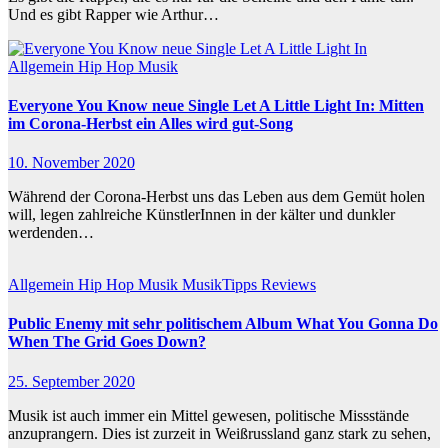
Und es gibt Rapper wie Arthur…
Allgemein
Hip Hop
Musik
Everyone You Know neue Single Let A Little Light In: Mitten
im Corona-Herbst ein Alles wird gut-Song
10. November 2020
Während der Corona-Herbst uns das Leben aus dem Gemüt holen
will, legen zahlreiche KünstlerInnen in der kälter und dunkler
werdenden…
Allgemein
Hip Hop
Musik
MusikTipps
Reviews
Public Enemy mit sehr politischem Album What You Gonna Do
When The Grid Goes Down?
25. September 2020
Musik ist auch immer ein Mittel gewesen, politische Missstände
anzuprangern. Dies ist zurzeit in Weißrussland ganz stark zu sehen,