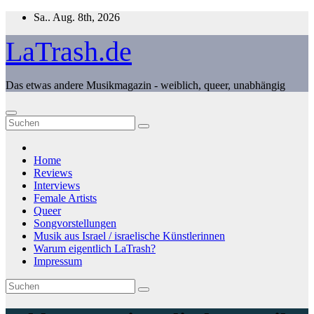
Zum
Sa.. Aug. 8th, 2026
Inhalt
springen
LaTrash.de
Das etwas andere Musikmagazin - weiblich, queer, unabhängig
Home
Reviews
Interviews
Female Artists
Queer
Songvorstellungen
Musik aus Israel / israelische Künstlerinnen
Warum eigentlich LaTrash?
Impressum