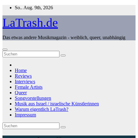
Zum
So.. Aug. 9th, 2026
Inhalt
springen
LaTrash.de
Das etwas andere Musikmagazin - weiblich, queer, unabhängig
Home
Reviews
Interviews
Female Artists
Queer
Songvorstellungen
Musik aus Israel / israelische Künstlerinnen
Warum eigentlich LaTrash?
Impressum