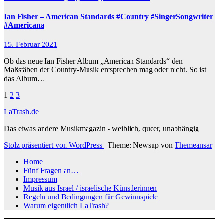
Ian Fisher – American Standards #Country #SingerSongwriter
#Americana
15. Februar 2021
Ob das neue Ian Fisher Album „American Standards“ den
Maßstäben der Country-Musik entsprechen mag oder nicht. So ist
das Album…
Seitennummerierung
1
2
3
der
LaTrash.de
Beiträge
Das etwas andere Musikmagazin - weiblich, queer, unabhängig
Stolz präsentiert von WordPress
|
Theme: Newsup von
Themeansar
Home
Fünf Fragen an…
Impressum
Musik aus Israel / israelische Künstlerinnen
Regeln und Bedingungen für Gewinnspiele
Warum eigentlich LaTrash?